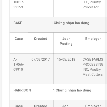
18017-
LLC, Poultry
32159
Processor
CASE 1 Ch
ứng nhận lao động
Case
Created
Job-
Employer
Posting
A-
07/03/2017
15/05/2018
CASE FARMS
17066-
PROCESSING
09910
INC, Poultry
Meat Cutters
HARRISON 1 Ch
ứng nhận lao động
Case
Created
Job-
Employer