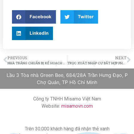
Facebook
Twitter
LinkedIn
PREVIOUS
NEXT
NHÀ TRẮNG CHUẨN BỊ KẾ HOẠCH ĐƯA TRẺ EM NHẬP CƯ BẤT HỢP PHÁP VÀO CÁC QUÂN ĐOÀN
TRỤC XUẤT NHẬP CƯ BẤT HỢP PHÁP KHÔNG PHÂN BIỆT THỨ TỰ ƯU TIÊN
Lầu 3 Tòa nhà Green Bee, 684/28A Trần Hưng Đạo, P
Chợ Quán, TP Hồ Chí Minh
Công ty TNHH Misamo Việt Nam
Website:
misamovn.com
Trên 30.000 khách hàng đã nhận thẻ xanh