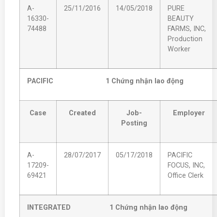
A-
25/11/2016
14/05/2018
PURE
16330-
BEAUTY
74488
FARMS, INC,
Production
Worker
PACIFIC 1 Ch
ứng nhận lao động
Case
Created
Job-
Employer
Posting
A-
28/07/2017
05/17/2018
PACIFIC
17209-
FOCUS, INC,
69421
Office Clerk
INTEGRATED 1 Ch
ứng nhận lao động