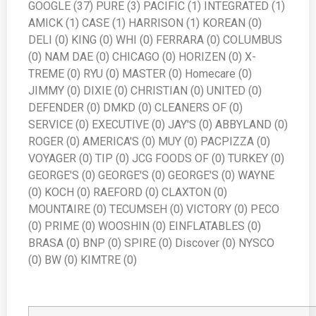
GOOGLE (37) PURE (3) PACIFIC (1) INTEGRATED (1)
AMICK (1) CASE (1) HARRISON (1) KOREAN (0)
DELI (0) KING (0) WHI (0) FERRARA (0) COLUMBUS
(0) NAM DAE (0) CHICAGO (0) HORIZEN (0) X-
TREME (0) RYU (0) MASTER (0) Homecare (0)
JIMMY (0) DIXIE (0) CHRISTIAN (0) UNITED (0)
DEFENDER (0) DMKD (0) CLEANERS OF (0)
SERVICE (0) EXECUTIVE (0) JAY'S (0) ABBYLAND (0)
ROGER (0) AMERICA'S (0) MUY (0) PACPIZZA (0)
VOYAGER (0) TIP (0) JCG FOODS OF (0) TURKEY (0)
GEORGE'S (0) GEORGE'S (0) GEORGE'S (0) WAYNE
(0) KOCH (0) RAEFORD (0) CLAXTON (0)
MOUNTAIRE (0) TECUMSEH (0) VICTORY (0) PECO
(0) PRIME (0) WOOSHIN (0) EINFLATABLES (0)
BRASA (0) BNP (0) SPIRE (0) Discover (0) NYSCO
(0) BW (0) KIMTRE (0)