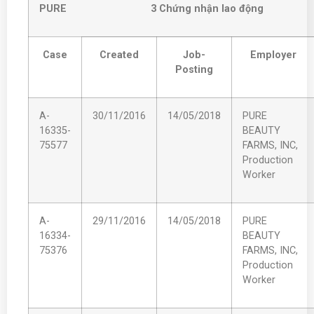
PURE 3 Ch
ứng nhận lao động
Case
Created
Job-
Employer
Posting
A-
30/11/2016
14/05/2018
PURE
16335-
BEAUTY
75577
FARMS, INC,
Production
Worker
A-
29/11/2016
14/05/2018
PURE
16334-
BEAUTY
75376
FARMS, INC,
Production
Worker