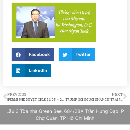
Facebook
Twitter
LinkedIn
PREVIOUS
NEXT
[PERM] PHÊ DUYỆT CNLĐ 14/05 – 21/05/2018
TRUMP GỌI NGƯỜI NHẬP CƯ TRÁI PHÉP LÀ ‘ĐỘNG VẬT’
Lầu 3 Tòa nhà Green Bee, 684/28A Trần Hưng Đạo, P
Chợ Quán, TP Hồ Chí Minh