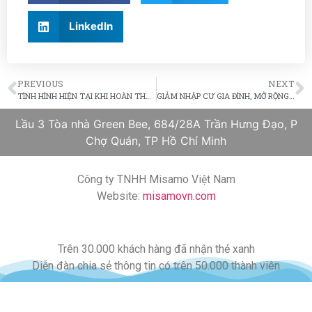
LinkedIn
PREVIOUS
NEXT
TÌNH HÌNH HIỆN TẠI KHI HOÀN THÀNH CUỘC PHỎNG VẤN THƯỜNG TRÚ DIỆN VIỆC LÀM
GIẢM NHẬP CƯ GIA ĐÌNH, MỞ RỘNG NHẬP CƯ VIỆC LÀM
Lầu 3 Tòa nhà Green Bee, 684/28A Trần Hưng Đạo, P
Chợ Quán, TP Hồ Chí Minh
Công ty TNHH Misamo Việt Nam
Website:
misamovn.com
Trên 30.000 khách hàng đã nhận thẻ xanh
Diễn đàn chia sẻ thông tin có trên 50.000 thành viên