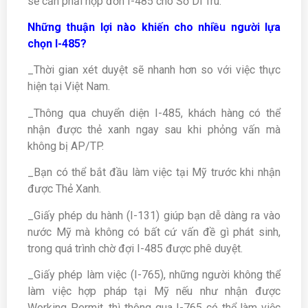
sẽ cần phải nộp đơn I-485 cho Sở Di Trú.
Những thuận lợi nào khiến cho nhiều người lựa
chọn I-485?
_Thời gian xét duyệt sẽ nhanh hơn so với việc thực
hiện tại Việt Nam.
_Thông qua chuyển diện I-485, khách hàng có thể
nhận được thẻ xanh ngay sau khi phỏng vấn mà
không bị AP/TP.
_Bạn có thể bắt đầu làm việc tại Mỹ trước khi nhận
được Thẻ Xanh.
_Giấy phép du hành (I-131) giúp bạn dễ dàng ra vào
nước Mỹ mà không có bất cứ vấn đề gì phát sinh,
trong quá trình chờ đợi I-485 được phê duyệt.
_Giấy phép làm việc (I-765), những người không thể
làm việc hợp pháp tại Mỹ nếu như nhận được
Working Permit, thì thông qua I-765 có thể làm việc