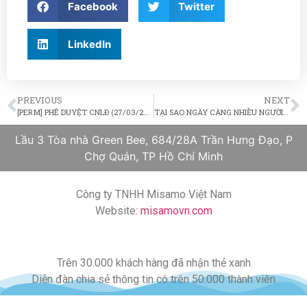
Facebook
Twitter
LinkedIn
PREVIOUS
NEXT
[PERM] PHÊ DUYỆT CNLĐ (27/03/2019 – 03/04/2019)
TẠI SAO NGÀY CÀNG NHIỀU NGƯỜI LỰA CHỌN I-485 ?
Lầu 3 Tòa nhà Green Bee, 684/28A Trần Hưng Đạo, P
Chợ Quán, TP Hồ Chí Minh
Công ty TNHH Misamo Việt Nam
Website:
misamovn.com
Trên 30.000 khách hàng đã nhận thẻ xanh
Diễn đàn chia sẻ thông tin có trên 50.000 thành viên