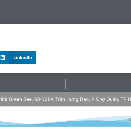
LinkedIn
 nhà Green Bee, 684/28A Trần Hưng Đạo, P Chợ Quán, TP H
D