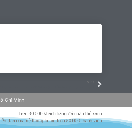
NEXT
 Á học chuyên ngành STEM chiếm phần lớn lưu học sinh tại Mỹ
ồ Chí Minh
Trên 30.000 khách hàng đã nhận thẻ xanh
iễn đàn chia sẻ thông tin có trên 50.000 thành viên