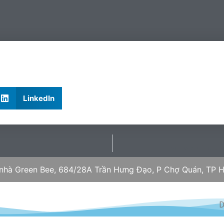
LinkedIn
Sinh viên gốc châu
 nhà Green Bee, 684/28A Trần Hưng Đạo, P Chợ Quán, TP H
D