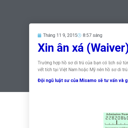
Tháng 11 9, 2015
8:57 sáng
Xin ân xá (Waiver
T
rường hợp hồ sơ di trú của bạn có lịch sử từn
vết tích tại Việt Nam hoặc Mỹ nên hồ sơ di trú 
Đội ngũ luật sư của Misamo sẽ tư vấn và g