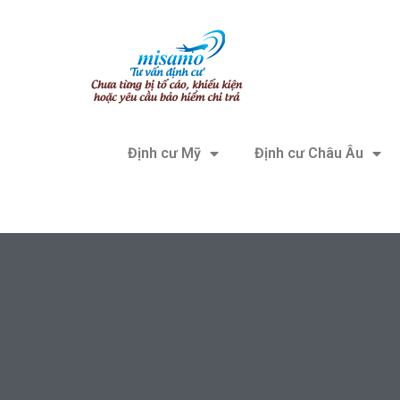
Định cư Mỹ
Định cư Châu Âu