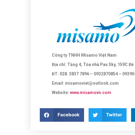
Công ty TNHH Misamo Việt Nam
Địa chỉ: Tầng 4, Tòa nhà Pax Sky, 159C Đ
ĐT: 028. 3837 7896
– 0932870854 – 0939
Email: misamoviet@outlook.com
Website:
www.misamovn.com
Facebook
Twitter