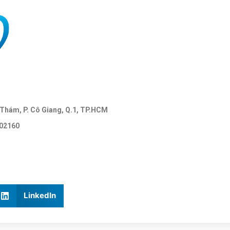
ề Thám, P. Cô Giang, Q.1, TP.HCM
502160
LinkedIn