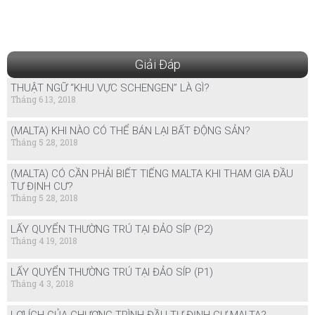
Giải Đáp
THUẬT NGỮ “KHU VỰC SCHENGEN” LÀ GÌ?
Tháng 6 13, 2018
(MALTA) KHI NÀO CÓ THỂ BÁN LẠI BẤT ĐỘNG SẢN?
Tháng 5 28, 2018
(MALTA) CÓ CẦN PHẢI BIẾT TIẾNG MALTA KHI THAM GIA ĐẦU
TƯ ĐỊNH CƯ?
Tháng 5 28, 2018
LẤY QUYỂN THƯỜNG TRÚ TẠI ĐẢO SÍP (P2)
Tháng 4 19, 2018
LẤY QUYỂN THƯỜNG TRÚ TẠI ĐẢO SÍP (P1)
Tháng 4 3, 2018