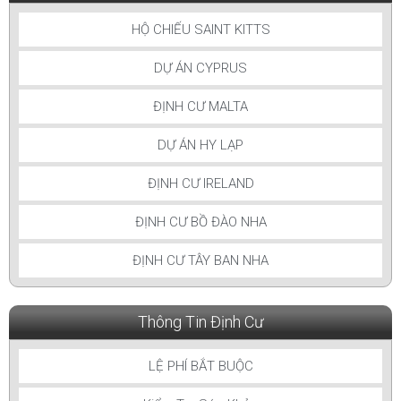
HỘ CHIẾU SAINT KITTS
DỰ ÁN CYPRUS
ĐỊNH CƯ MALTA
DỰ ÁN HY LẠP
ĐỊNH CƯ IRELAND
ĐỊNH CƯ BỒ ĐÀO NHA
ĐỊNH CƯ TÂY BAN NHA
Thông Tin Định Cư
LỆ PHÍ BẮT BUỘC