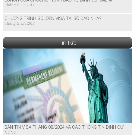
LỢI ÍCH CỦA CHƯƠNG TRÌNH ĐẦU TƯ ĐỊNH CƯ MALTA?
Tháng 11 30, 2017
CHƯƠNG TRÌNH GOLDEN VISA TẠI BỒ ĐÀO NHA?
Tháng 11 27, 2017
Tin Tức
BẢN TIN VISA THÁNG 08/2024 VÀ CÁC THÔNG TIN ĐỊNH CƯ
NÓNG